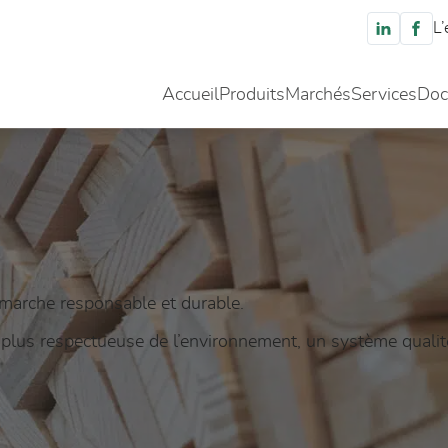
L’
Accueil
Produits
Marchés
Services
Doc
marche responsable et durable.
 plus respectueuse de l’environnement, un système qualité