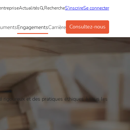
entreprise
Actualités
Recherche
S'inscrire
Se connecter
Consultez-nous
uments
Engagements
Carrière
 rigoureux et des pratiques éthiques à tous les