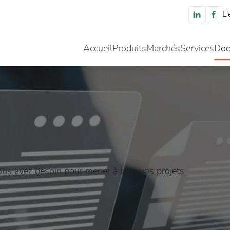
L’
Accueil
Produits
Marchés
Services
Doc
us avez besoin pour mener à bien vos projets.