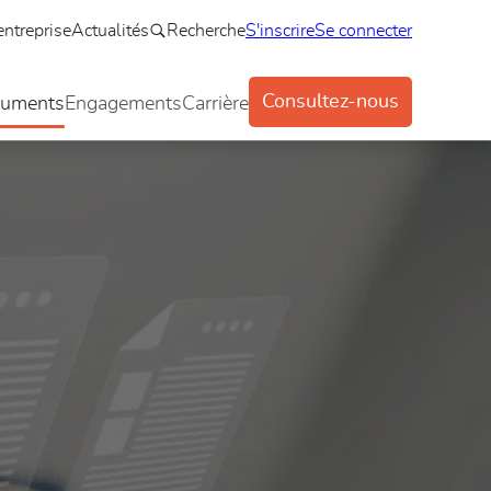
entreprise
Actualités
Recherche
S'inscrire
Se connecter
Consultez-nous
uments
Engagements
Carrière