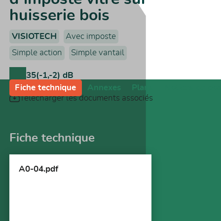
huisserie bois
VISIOTECH
Avec imposte
Simple action
Simple vantail
35(-1,-2) dB
Fiche technique
Annexes
Plans
Notices de po
Télécharger les documents associés
Fiche technique
A0-04.pdf