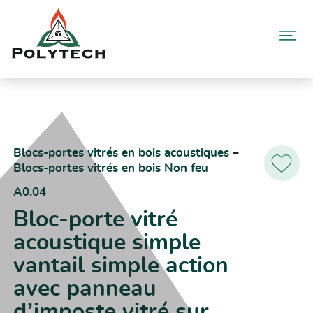
Aller
au
contenu
Accueil
Catalogue produits
A0.04 – Bloc-porte vitré acoustique simple vantail simple action
avec panneau d’imposte vitré sur huisserie bois
Blocs-portes vitrés en bois acoustiques
 – 
Blocs-portes vitrés en bois Non feu
Ajoutez
aux
A0.04
favoris
Bloc-porte vitré
acoustique simple
vantail simple action
avec panneau
d’imposte vitré sur