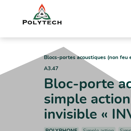
Aller
au
contenu
Accueil
Catalogue produits
A3.47 – Bloc-porte acoustique si
Blocs-portes acoustiques (non feu e
A3.47
Bloc-porte ac
simple action
invisible « 
POLYPHONE
Simple action
Simp