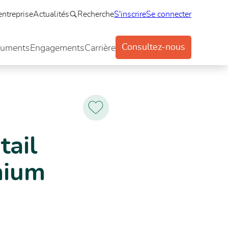
entreprise
Actualités
Recherche
S'inscrire
Se connecter
Consultez-nous
uments
Engagements
Carrière
OOR OUT »
Ajoutez
aux
favoris
tail
nium