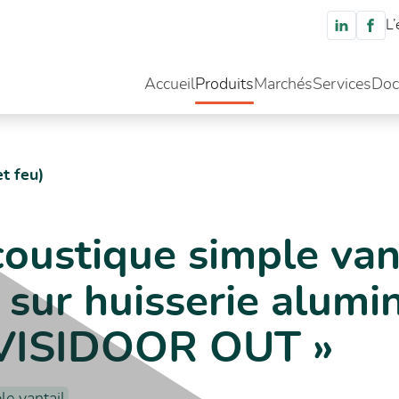
L’
Accueil
Produits
Marchés
Services
Doc
mple vantail simple action sur huisserie aluminium invisible « INVISID
t feu)
oustique simple van
 sur huisserie alumi
INVISIDOOR OUT »
le vantail