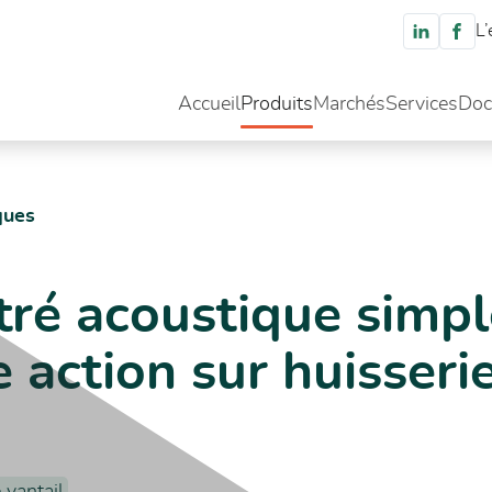
L’
Accueil
Produits
Marchés
Services
Doc
ue simple vantail simple action sur huisseries bois et métallique
ques
tré acoustique simp
e action sur huisseri
 vantail