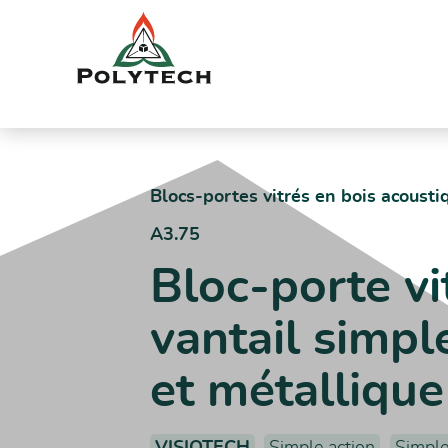
Aller
au
contenu
Accueil
Catalogue produits
A3.75 – Bloc-porte vitré acoustiq
Blocs-portes vitrés en bois acousti
A3.75
Bloc-porte vi
vantail simpl
et métallique
VISIOTECH
Simple action
Simple