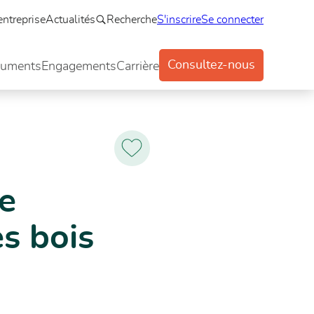
entreprise
Actualités
Recherche
S'inscrire
Se connecter
Consultez-nous
uments
Engagements
Carrière
Ajoutez
aux
favoris
le
es bois