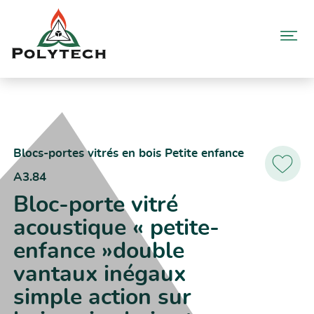
Aller
au
contenu
Accueil
Catalogue produits
A3.84 – Bloc-porte vitré acoustique « petite-enfance »double
vantaux inégaux simple action sur huisseries bois et métallique
Blocs-portes vitrés en bois Petite enfance
A3.84
Ajoutez
aux
Bloc-porte vitré
favoris
acoustique « petite-
enfance »double
vantaux inégaux
simple action sur