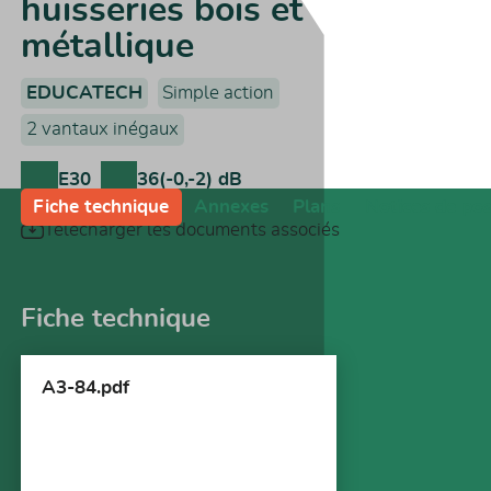
huisseries bois et
métallique
EDUCATECH
Simple action
2 vantaux inégaux
E30
36(-0,-2) dB
Fiche technique
Annexes
Plans
Notices de po
Télécharger les documents associés
Fiche technique
A3-84.pdf