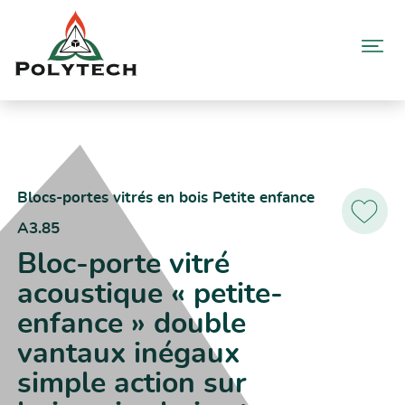
Aller
au
contenu
Accueil
Catalogue produits
A3.85 – Bloc-porte vitré acoustique « petite-enfance » double
vantaux inégaux simple action sur huisseries bois et métallique
Blocs-portes vitrés en bois Petite enfance
A3.85
Ajoutez
aux
Bloc-porte vitré
favoris
acoustique « petite-
enfance » double
vantaux inégaux
simple action sur