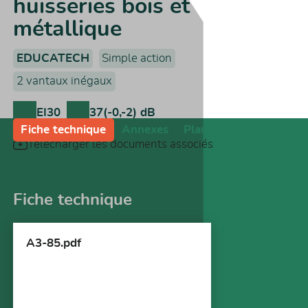
huisseries bois et
métallique
EDUCATECH
Simple action
2 vantaux inégaux
EI30
37(-0,-2) dB
Fiche technique
Annexes
Plans
Notices de po
Télécharger les documents associés
Fiche technique
A3-85.pdf