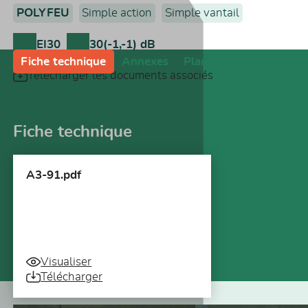
POLYFEU
Simple action
Simple vantail
EI30
30(-1,-1) dB
Fiche technique
Annexes
Plans
Notices de po
Télécharger les documents associés
Fiche technique
A3-91.pdf
Visualiser
Télécharger
Vous pourriez aussi être intéressé