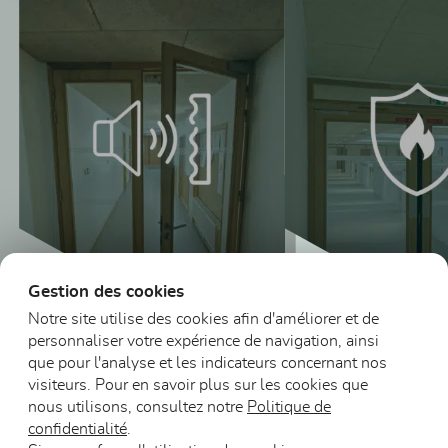
Gestion des cookies
Notre site utilise des cookies afin d'améliorer et de
personnaliser votre expérience de navigation, ainsi
Blocs-portes vitr
que pour l'analyse et les indicateurs concernant nos
Blocs-portes vitrés
en bois résistant
visiteurs. Pour en savoir plus sur les cookies que
en bois acoustiques
feu
nous utilisons, consultez notre
Politique de
confidentialité
.