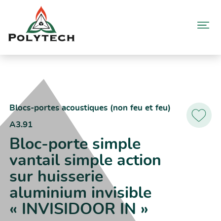
Aller
au
contenu
Accueil
Catalogue produits
A3.91 – Bloc-porte simple vantail simple action sur huisserie
aluminium invisible « INVISIDOOR IN »
Blocs-portes acoustiques (non feu et feu)
A3.91
Ajoutez
aux
Bloc-porte simple
favoris
vantail simple action
sur huisserie
aluminium invisible
« INVISIDOOR IN »