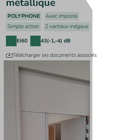
métallique
POLYPHONE
Avec imposte
Simple action
2 vantaux inégaux
EI60
43(-1,-4) dB
Télécharger les documents associés