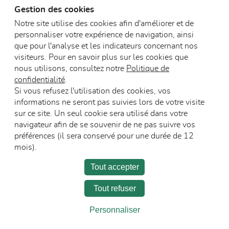
Gestion des cookies
Notre site utilise des cookies afin d'améliorer et de
personnaliser votre expérience de navigation, ainsi
que pour l'analyse et les indicateurs concernant nos
visiteurs. Pour en savoir plus sur les cookies que
nous utilisons, consultez notre
Politique de
Blocs-portes vitr
confidentialité
.
Blocs-portes vitrés
en bois résistant
Si vous refusez l'utilisation des cookies, vos
en bois acoustiques
feu
informations ne seront pas suivies lors de votre visite
sur ce site. Un seul cookie sera utilisé dans votre
navigateur afin de se souvenir de ne pas suivre vos
préférences (il sera conservé pour une durée de 12
mois).
Tout accepter
Tout refuser
L’entreprise
Carrière
Espace Presse
Personnaliser
Recevoir les communications