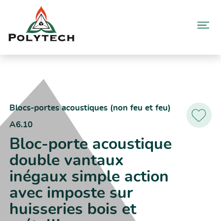
Aller
au
contenu
Accueil
Catalogue produits
A6.10 – Bloc-porte acoustique double vantaux inégaux simple
action avec imposte sur huisseries bois et métallique
Blocs-portes acoustiques (non feu et feu)
A6.10
Ajoutez
aux
Bloc-porte acoustique
favoris
double vantaux
inégaux simple action
avec imposte sur
huisseries bois et