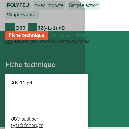
POLYFEU
Avec imposte
Simple action
Simple vantail
EI60
32(-1,-1) dB
Fiche technique
Annexes
Plans
Notices de po
Télécharger les documents associés
Fiche technique
A6-11.pdf
Visualiser
Télécharger