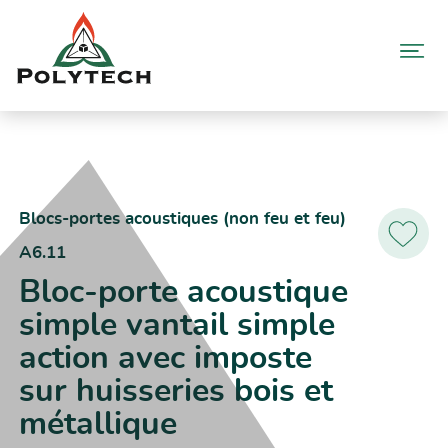
Aller
au
contenu
Accueil
Catalogue produits
A6.11 – Bloc-porte acoustique simple vantail simple action avec
imposte sur huisseries bois et métallique
Blocs-portes acoustiques (non feu et feu)
A6.11
Ajoutez
aux
Bloc-porte acoustique
favoris
simple vantail simple
action avec imposte
sur huisseries bois et
métallique