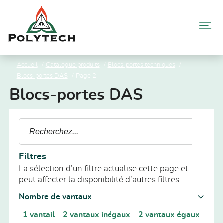
Aller
au
contenu
Accueil
Catalogue produits
Blocs-portes techniques
Blocs-portes DAS
Page 2
Blocs-portes DAS
Filtres
La sélection d’un filtre actualise cette page et
peut affecter la disponibilité d’autres filtres.
Nombre de vantaux
1 vantail
2 vantaux inégaux
2 vantaux égaux