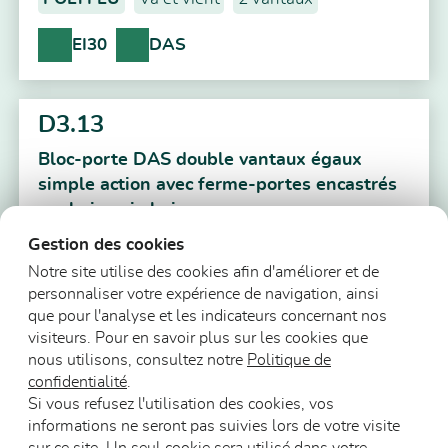
EI30
DAS
D3.13
Bloc-porte DAS double vantaux égaux
simple action avec ferme-portes encastrés
sur huisserie bois
Gestion des cookies
POLYFEU
Simple action
2 vantaux égaux
Notre site utilise des cookies afin d'améliorer et de
EI30
DAS
personnaliser votre expérience de navigation, ainsi
que pour l'analyse et les indicateurs concernant nos
visiteurs. Pour en savoir plus sur les cookies que
nous utilisons, consultez notre
Politique de
Précédent
1
2
3
…
15
Suivant
confidentialité
.
Si vous refusez l'utilisation des cookies, vos
informations ne seront pas suivies lors de votre visite
sur ce site. Un seul cookie sera utilisé dans votre