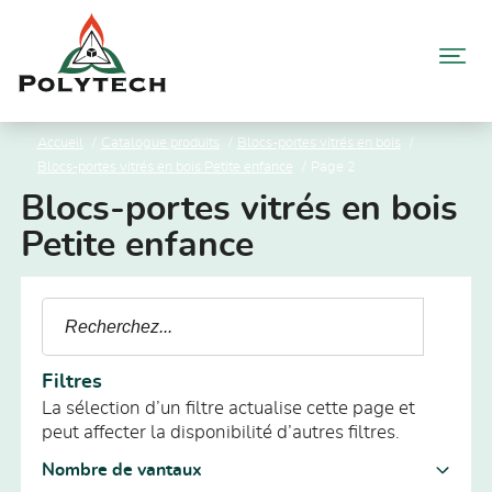
Aller
au
contenu
Accueil
Catalogue produits
Blocs-portes vitrés en bois
Blocs-portes vitrés en bois Petite enfance
Page 2
Blocs-portes vitrés en bois
Petite enfance
Filtres
La sélection d’un filtre actualise cette page et
peut affecter la disponibilité d’autres filtres.
Nombre de vantaux