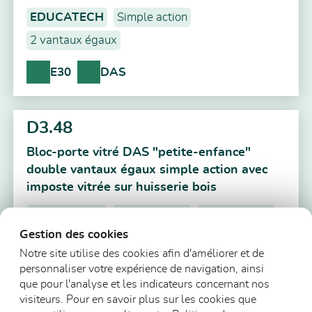
EDUCATECH
Simple action
2 vantaux égaux
E30
DAS
D3.48
Bloc-porte vitré DAS "petite-enfance"
double vantaux égaux simple action avec
imposte vitrée sur huisserie bois
EDUCATECH
Avec imposte
Simple action
Gestion des cookies
2 vantaux égaux
Notre site utilise des cookies afin d'améliorer et de
E30
DAS
personnaliser votre expérience de navigation, ainsi
que pour l'analyse et les indicateurs concernant nos
visiteurs. Pour en savoir plus sur les cookies que