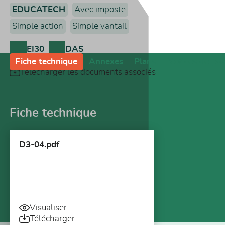
EDUCATECH
Avec imposte
Simple action
Simple vantail
EI30
DAS
Fiche technique
Annexes
Plans
Notices de po
Télécharger les documents associés
Fiche technique
D3-04.pdf
Visualiser
Télécharger