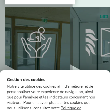
Vous pourriez aussi être intéressé
Gestion des cookies
Notre site utilise des cookies afin d'améliorer et de
personnaliser votre expérience de navigation, ainsi
Blocs-portes vitrés
que pour l'analyse et les indicateurs concernant nos
en bois Petite
visiteurs. Pour en savoir plus sur les cookies que
enfance
Blocs-portes DA
nous utilisons, consultez notre
Politique de