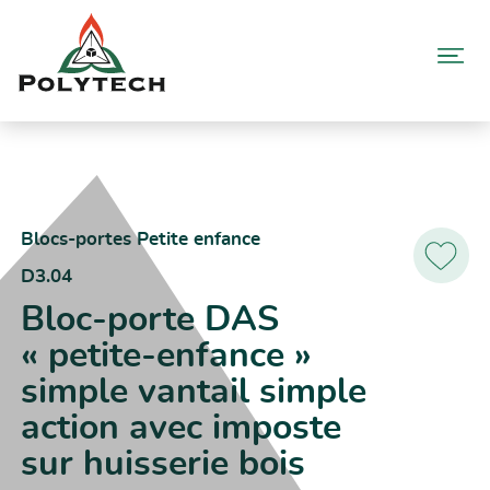
Aller
au
contenu
Accueil
Catalogue produits
D3.04 – Bloc-porte DAS « petite-enfance » simple vantail simple
action avec imposte sur huisserie bois
Blocs-portes Petite enfance
D3.04
Ajoutez
aux
Bloc-porte DAS
favoris
« petite-enfance »
simple vantail simple
action avec imposte
sur huisserie bois