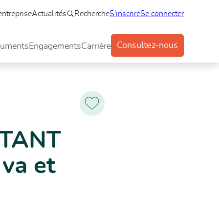
entreprise
Actualités
Recherche
S'inscrire
Se connecter
Consultez-nous
uments
Engagements
Carrière
ots linteaux GROOM GRL200EMS
Ajoutez
aux
favoris
NTANT
va et