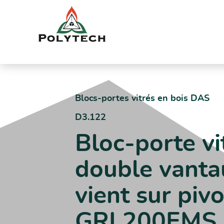
Aller
au
contenu
Accueil
Catalogue produits
D3.122 – Bloc-porte vitré DAS
Blocs-portes vitrés en bois DAS
D3.122
Bloc-porte 
double vanta
vient sur pi
GRL200EMS