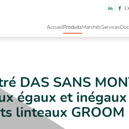
L’
Accueil
Produits
Marchés
Services
Doc
 SANS MONTANT double vantaux égaux et inégaux va et vient sur piv
vitré DAS SANS MO
ux égaux et inégaux 
vots linteaux GROOM