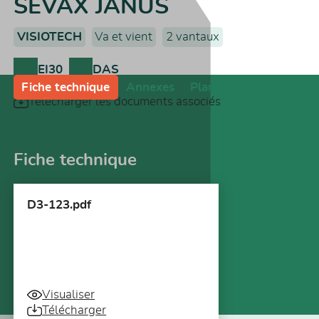
SEVAX JANUS
VISIOTECH
Va et vient
2 vantaux
EI30
DAS
Fiche technique
Annexes
Plans
Notices de po
Télécharger les documents associés
Fiche technique
D3-123.pdf
Visualiser
Télécharger