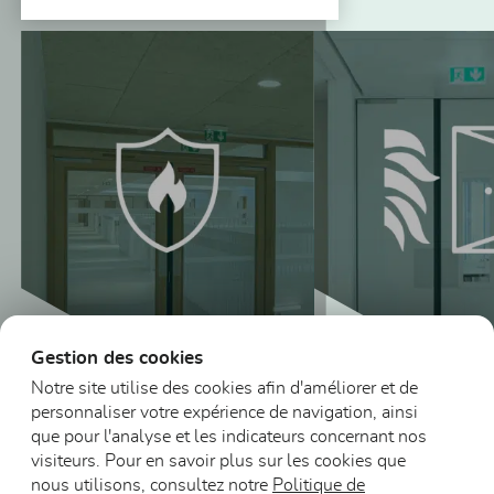
Vous pourriez aussi être intéressé
Gestion des cookies
Notre site utilise des cookies afin d'améliorer et de
personnaliser votre expérience de navigation, ainsi
Blocs-portes vitrés
que pour l'analyse et les indicateurs concernant nos
en bois résistants au
visiteurs. Pour en savoir plus sur les cookies que
feu
Blocs-portes DA
nous utilisons, consultez notre
Politique de