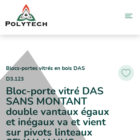
Aller
au
contenu
Accueil
Catalogue produits
D3.123 – Bloc-porte vitré DAS SANS MONTANT double vantaux
égaux et inégaux va et vient sur pivots linteaux SEVAX JANUS
Blocs-portes vitrés en bois DAS
D3.123
Ajoutez
aux
Bloc-porte vitré DAS
favoris
SANS MONTANT
double vantaux égaux
et inégaux va et vient
sur pivots linteaux