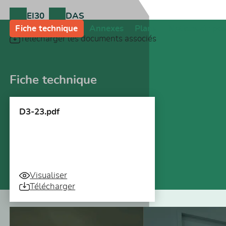
EI30
DAS
Fiche technique
Annexes
Plans
Notices de po
Télécharger les documents associés
Fiche technique
D3-23.pdf
Visualiser
Télécharger
Vous pourriez aussi être intéressé