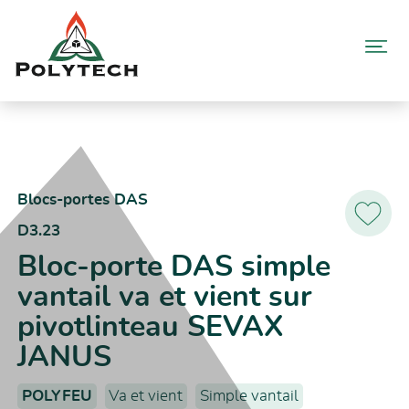
Aller
au
contenu
Accueil
Catalogue produits
D3.23 – Bloc-porte DAS simple vantail va et vient sur pivotlinteau
SEVAX JANUS
Blocs-portes DAS
D3.23
Ajoutez
aux
Bloc-porte DAS simple
favoris
vantail va et vient sur
pivotlinteau SEVAX
JANUS
POLYFEU
Va et vient
Simple vantail