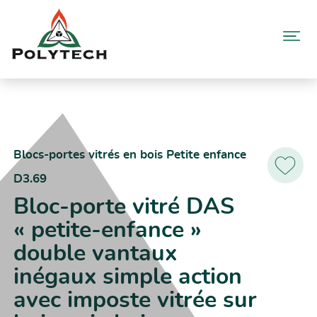
Aller
au
contenu
Accueil
Catalogue produits
D3.69 – Bloc-porte vitré DAS « petite-enfance » double vantaux
inégaux simple action avec imposte vitrée sur huisserie bois
Blocs-portes vitrés en bois Petite enfance
D3.69
Ajoutez
aux
Bloc-porte vitré DAS
favoris
« petite-enfance »
double vantaux
inégaux simple action
avec imposte vitrée sur