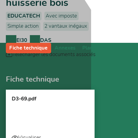
huisserie bois
EDUCATECH
Avec imposte
Simple action
2 vantaux inégaux
EI30
DAS
Fiche technique
Annexes
Plans
Notices de po
Télécharger les documents associés
Fiche technique
D3-69.pdf
Visualiser