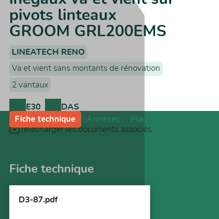
pivots linteaux
GROOM GRL200EMS
LINEATECH RENO
Va et vient sans montants de rénovation
2 vantaux
E30
DAS
Fiche technique
Annexes
Plans
Notices de po
Télécharger les documents associés
Fiche technique
D3-87.pdf