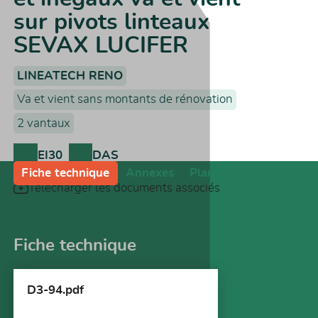
sur pivots linteaux
SEVAX LUCIFER
LINEATECH RENO
Va et vient sans montants de rénovation
2 vantaux
EI30
DAS
Fiche technique
Annexes
Plans
Notices de po
Télécharger les documents associés
Fiche technique
D3-94.pdf