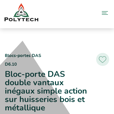
Aller
au
contenu
Accueil
Catalogue produits
D6.10 – Bloc-porte DAS double vantaux inégaux simple action sur
huisseries bois et métallique
Blocs-portes DAS
D6.10
Ajoutez
aux
Bloc-porte DAS
favoris
double vantaux
inégaux simple action
sur huisseries bois et
métallique