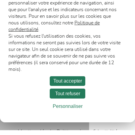
personnaliser votre expérience de navigation, ainsi
que pour l'analyse et les indicateurs concernant nos
visiteurs. Pour en savoir plus sur les cookies que
nous utilisons, consultez notre
Politique de
confidentialité
.
Blocs-portes vitrés
Blocs-portes
Si vous refusez l'utilisation des cookies, vos
en bois DAS
résistants au feu
informations ne seront pas suivies lors de votre visite
sur ce site. Un seul cookie sera utilisé dans votre
navigateur afin de se souvenir de ne pas suivre vos
préférences (il sera conservé pour une durée de 12
mois).
Tout accepter
Tout refuser
L’entreprise
Carrière
Espace Presse
Personnaliser
Recevoir les communications
Mentions légales
Politique de confidentialité