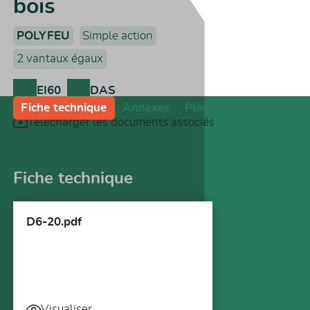
bois
POLYFEU
Simple action
2 vantaux égaux
EI60
DAS
Fiche technique
Annexes
Plans
Notices de po
Télécharger les documents associés
Fiche technique
D6-20.pdf
Visualiser