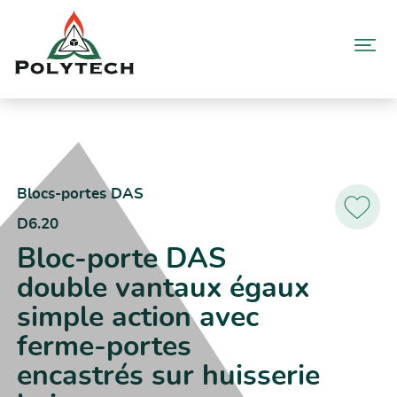
Aller
au
contenu
Accueil
Catalogue produits
D6.20 – Bloc-porte DAS double vantaux égaux simple action avec
ferme-portes encastrés sur huisserie bois
Blocs-portes DAS
D6.20
Ajoutez
aux
Bloc-porte DAS
favoris
double vantaux égaux
simple action avec
ferme-portes
encastrés sur huisserie