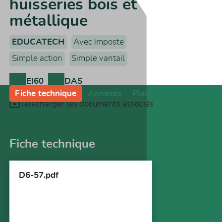
huisseries bois et
métallique
EDUCATECH
Avec imposte
Simple action
Simple vantail
EI60
DAS
Fiche technique
Annexes
Plans
Autres docum
Télécharger les documents associés
Fiche technique
D6-57.pdf