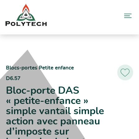
Aller
au
contenu
Accueil
Catalogue produits
D6.57 – Bloc-porte DAS « petite-enfance » simple vantail simple
action avec panneau d’imposte sur huisseries bois et métallique
Blocs-portes Petite enfance
D6.57
Ajoutez
aux
Bloc-porte DAS
favoris
« petite-enfance »
simple vantail simple
action avec panneau
d’imposte sur