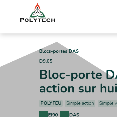
Aller
au
contenu
Accueil
Catalogue produits
D9.05 – Bloc-porte DAS simple va
Blocs-portes DAS
D9.05
Bloc-porte D
action sur hu
POLYFEU
Simple action
Simple v
EI90
DAS