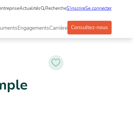
entreprise
Actualités
Recherche
S'inscrire
Se connecter
Consultez-nous
uments
Engagements
Carrière
Ajoutez
aux
favoris
mple