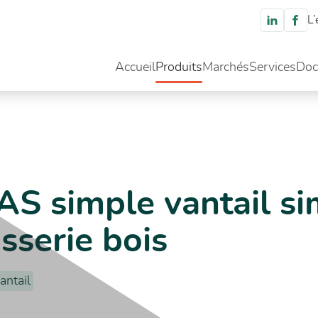
L’
Accueil
Produits
Marchés
Services
Doc
ntail simple action sur huisserie bois
AS simple vantail si
isserie bois
antail