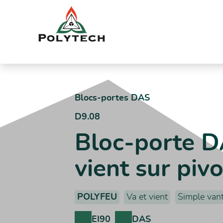
Aller
au
contenu
Accueil
Catalogue produits
D9.08 – Bloc-porte DAS simple v
Blocs-portes DAS
D9.08
Bloc-porte DA
vient sur pi
POLYFEU
Va et vient
Simple vant
EI90
DAS