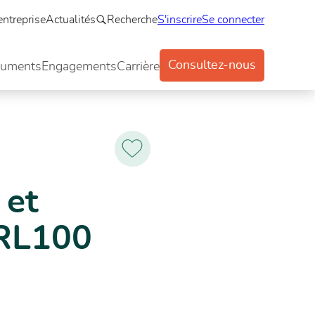
entreprise
Actualités
Recherche
S'inscrire
Se connecter
Consultez-nous
uments
Engagements
Carrière
Ajoutez
aux
favoris
 et
GRL100