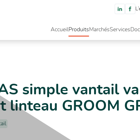
L’
Accueil
Produits
Marchés
Services
Doc
antail va et vient sur pivot linteau GROOM GRL100
S simple vantail va
vot linteau GROOM 
ail