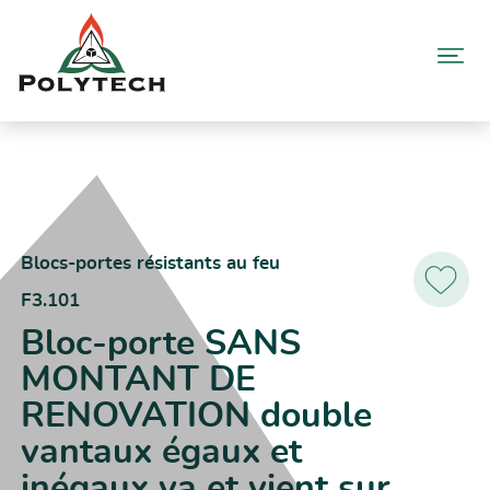
Aller
au
contenu
Accueil
Catalogue produits
F3.101 – Bloc-porte SANS MONTANT DE RENOVATION double
vantaux égaux et inégaux va et vient sur pivots linteaux GROOM
GRL100
Blocs-portes résistants au feu
F3.101
Ajoutez
aux
Bloc-porte SANS
favoris
MONTANT DE
RENOVATION double
vantaux égaux et
inégaux va et vient sur