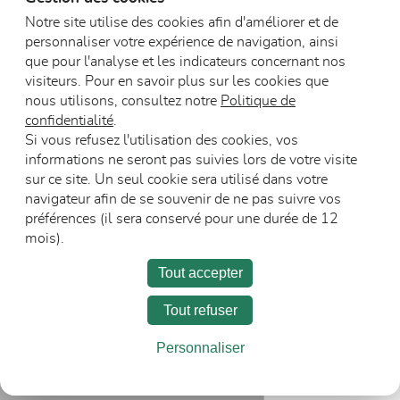
Notre site utilise des cookies afin d'améliorer et de
personnaliser votre expérience de navigation, ainsi
Blocs-portes
que pour l'analyse et les indicateurs concernant nos
acoustiques (non
visiteurs. Pour en savoir plus sur les cookies que
Blocs-portes DAS
et feu)
nous utilisons, consultez notre
Politique de
confidentialité
.
Si vous refusez l'utilisation des cookies, vos
informations ne seront pas suivies lors de votre visite
sur ce site. Un seul cookie sera utilisé dans votre
navigateur afin de se souvenir de ne pas suivre vos
préférences (il sera conservé pour une durée de 12
mois).
L’entreprise
Carrière
Espace Presse
Tout accepter
Recevoir les communications
Tout refuser
Personnaliser
Mentions légales
Politique de confidentialité
©Polytech 2025. Tous droits réservés.