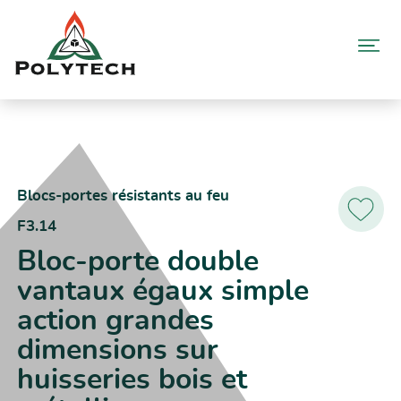
Aller
au
contenu
Accueil
Catalogue produits
F3.14 – Bloc-porte double vantaux égaux simple action grandes
dimensions sur huisseries bois et métallique
Blocs-portes résistants au feu
F3.14
Ajoutez
aux
Bloc-porte double
favoris
vantaux égaux simple
action grandes
dimensions sur
huisseries bois et