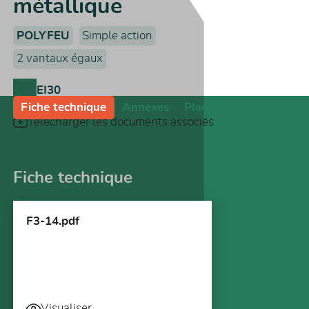
métallique
POLYFEU
Simple action
2 vantaux égaux
EI30
Fiche technique
Annexes
Plans
Notices de po
Télécharger les documents associés
Fiche technique
F3-14.pdf
Visualiser