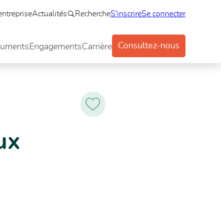
entreprise
Actualités
Recherche
S'inscrire
Se connecter
Consultez-nous
uments
Engagements
Carrière
Ajoutez
aux
favoris
ux