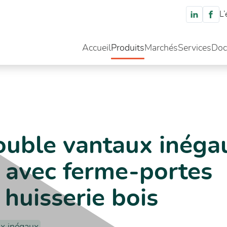
L’
Accueil
Produits
Marchés
Services
Doc
x inégaux simple action avec ferme-portes encastrés sur huisserie bois
ouble vantaux inéga
n avec ferme-portes
 huisserie bois
x inégaux