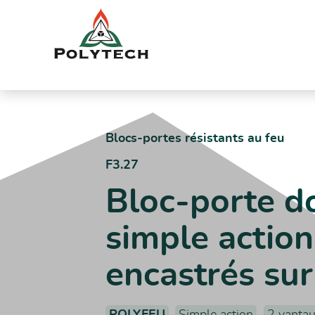
Aller
au
contenu
Accueil
Catalogue produits
F3.27 – Bloc-porte double vantau
Blocs-portes résistants au feu
F3.27
Bloc-porte d
simple actio
encastrés sur
POLYFEU
Simple action
2 vantau