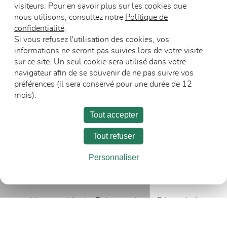
visiteurs. Pour en savoir plus sur les cookies que
nous utilisons, consultez notre
Politique de
Blocs-portes
confidentialité
.
acoustiques (non
Si vous refusez l'utilisation des cookies, vos
Blocs-portes DAS
et feu)
informations ne seront pas suivies lors de votre visite
sur ce site. Un seul cookie sera utilisé dans votre
navigateur afin de se souvenir de ne pas suivre vos
préférences (il sera conservé pour une durée de 12
mois).
Tout accepter
Tout refuser
L’entreprise
Carrière
Espace Presse
Personnaliser
Recevoir les communications
Mentions légales
Politique de confidentialité
©Polytech 2025. Tous droits réservés.