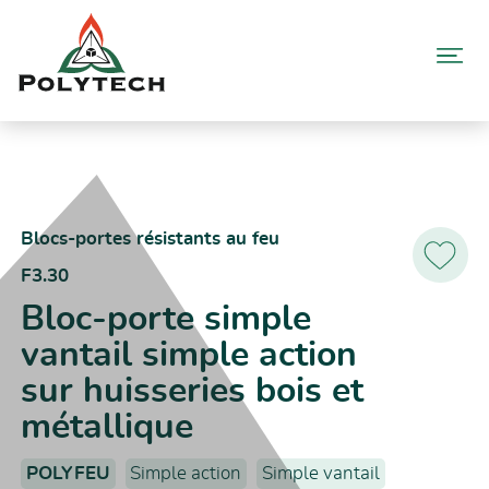
Aller
au
contenu
Accueil
Catalogue produits
F3.30 – Bloc-porte simple vantail simple action sur huisseries bois
et métallique
Blocs-portes résistants au feu
F3.30
Ajoutez
aux
Bloc-porte simple
favoris
vantail simple action
sur huisseries bois et
métallique
POLYFEU
Simple action
Simple vantail