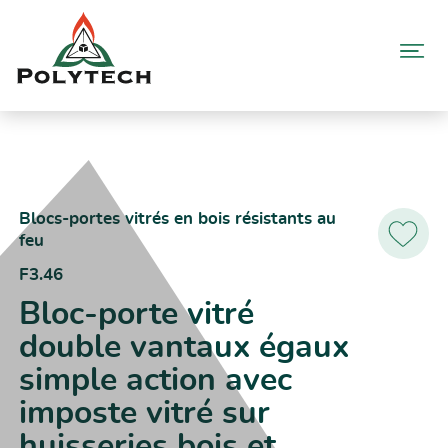
Aller
au
contenu
Accueil
Catalogue produits
F3.46 – Bloc-porte vitré double vantaux égaux simple action avec
imposte vitré sur huisseries bois et métallique
Blocs-portes vitrés en bois résistants au
feu
Ajoutez
aux
F3.46
favoris
Bloc-porte vitré
double vantaux égaux
simple action avec
imposte vitré sur
huisseries bois et