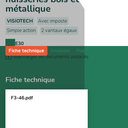
métallique
VISIOTECH
Avec imposte
Simple action
2 vantaux égaux
E30
Fiche technique
Annexes
Plans
Notices de po
Télécharger les documents associés
Fiche technique
F3-46.pdf