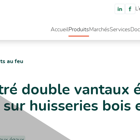
L’
Accueil
Produits
Marchés
Services
Doc
vantaux égaux simple action sur huisseries bois et métalliques
ts au feu
itré double vantaux 
 sur huisseries bois 
aux égaux