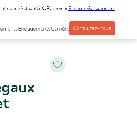
entreprise
Actualités
Recherche
S'inscrire
Se connecter
Consultez-nous
uments
Engagements
Carrière
Ajoutez
aux
favoris
égaux
et