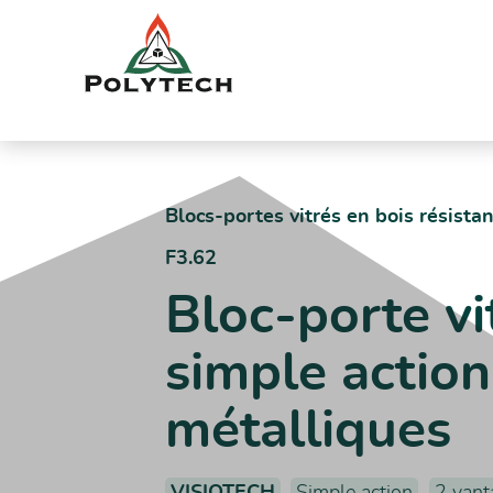
Aller
au
contenu
Accueil
Catalogue produits
F3.62 – Bloc-porte vitré double 
Blocs-portes vitrés en bois résistan
F3.62
Bloc-porte v
simple action
métalliques
VISIOTECH
Simple action
2 vant