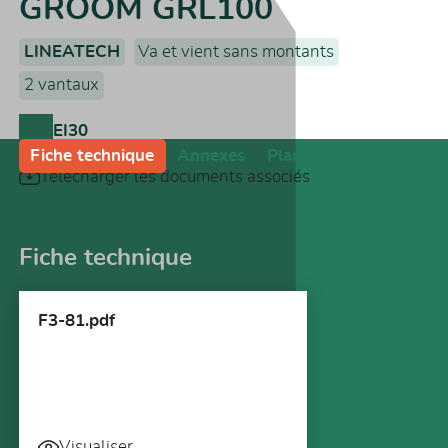
GROOM GRL100
LINEATECH
Va et vient sans montants
2 vantaux
EI30
Fiche technique
Annexes
Plans
Notices de po
Télécharger les documents associés
Fiche technique
F3-81.pdf
Visualiser