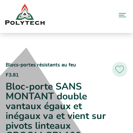
Aller
au
contenu
Accueil
Catalogue produits
F3.81 – Bloc-porte SANS MONTANT double vantaux égaux et
inégaux va et vient sur pivots linteaux GROOM GRL100
Blocs-portes résistants au feu
F3.81
Ajoutez
aux
Bloc-porte SANS
favoris
MONTANT double
vantaux égaux et
inégaux va et vient sur
pivots linteaux