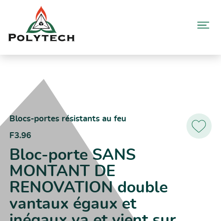
Aller
au
contenu
Accueil
Catalogue produits
F3.96 – Bloc-porte SANS MONTANT DE RENOVATION double
vantaux égaux et inégaux va et vient sur pivots linteaux GROOM
GRL100
Blocs-portes résistants au feu
F3.96
Ajoutez
aux
Bloc-porte SANS
favoris
MONTANT DE
RENOVATION double
vantaux égaux et
inégaux va et vient sur