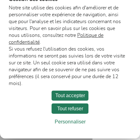
Notre site utilise des cookies afin d'améliorer et de
personnaliser votre expérience de navigation, ainsi
Blocs-portes
que pour l'analyse et les indicateurs concernant nos
acoustiques (non
visiteurs. Pour en savoir plus sur les cookies que
Blocs-portes DAS
et feu)
nous utilisons, consultez notre
Politique de
confidentialité
.
Si vous refusez l'utilisation des cookies, vos
informations ne seront pas suivies lors de votre visite
sur ce site. Un seul cookie sera utilisé dans votre
navigateur afin de se souvenir de ne pas suivre vos
préférences (il sera conservé pour une durée de 12
mois).
L’entreprise
Carrière
Espace Presse
Tout accepter
Recevoir les communications
Tout refuser
Personnaliser
Mentions légales
Politique de confidentialité
©Polytech 2025. Tous droits réservés.