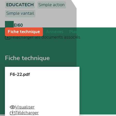
EDUCATECH
Simple action
Simple vantail
EI60
Fiche technique
Annexes
Plans
Notices de po
Télécharger les documents associés
Fiche technique
F6-22.pdf
Visualiser
Télécharger