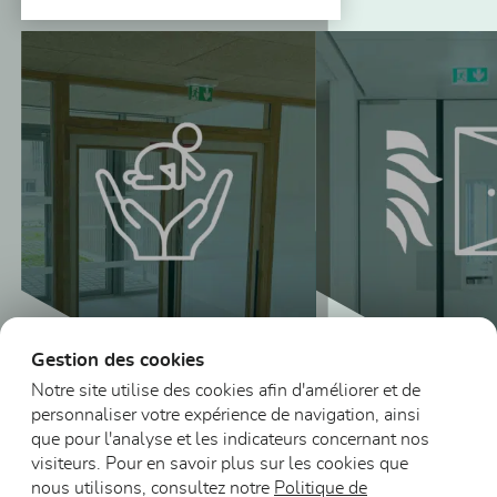
Vous pourriez aussi être intéressé
Gestion des cookies
Notre site utilise des cookies afin d'améliorer et de
personnaliser votre expérience de navigation, ainsi
Blocs-portes vitrés
que pour l'analyse et les indicateurs concernant nos
en bois Petite
visiteurs. Pour en savoir plus sur les cookies que
enfance
Blocs-portes DA
nous utilisons, consultez notre
Politique de