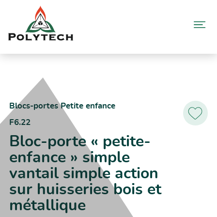
Aller
au
contenu
Accueil
Catalogue produits
F6.22 – Bloc-porte « petite-enfance » simple vantail simple action
sur huisseries bois et métallique
Blocs-portes Petite enfance
F6.22
Ajoutez
aux
Bloc-porte « petite-
favoris
enfance » simple
vantail simple action
sur huisseries bois et
métallique