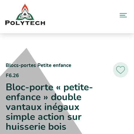
Aller
au
contenu
Accueil
Catalogue produits
F6.26 – Bloc-porte « petite-enfance » double vantaux inégaux
simple action sur huisserie bois
Blocs-portes Petite enfance
F6.26
Ajoutez
aux
Bloc-porte « petite-
favoris
enfance » double
vantaux inégaux
simple action sur
huisserie bois