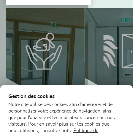
Vous pourriez aussi être intéressé
Gestion des cookies
Notre site utilise des cookies afin d'améliorer et de
personnaliser votre expérience de navigation, ainsi
Blocs-portes vitrés
que pour l'analyse et les indicateurs concernant nos
en bois Petite
visiteurs. Pour en savoir plus sur les cookies que
enfance
Blocs-portes DA
nous utilisons, consultez notre
Politique de