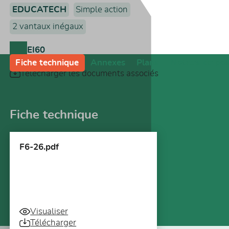
EDUCATECH
Simple action
2 vantaux inégaux
EI60
Fiche technique
Annexes
Plans
Notices de po
Télécharger les documents associés
Fiche technique
F6-26.pdf
Visualiser
Télécharger