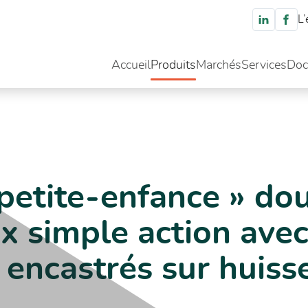
L’
Accueil
Produits
Marchés
Services
Doc
nce » double vantaux égaux simple action avec ferme-portes encastrés su
petite-enfance » do
x simple action ave
encastrés sur huisse