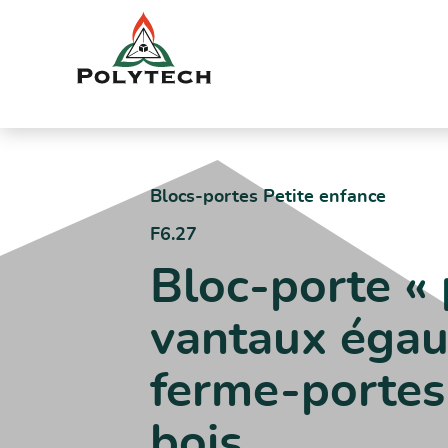
Aller
au
contenu
Accueil
Catalogue produits
F6.27 – Bloc-porte « petite-enfa
Blocs-portes Petite enfance
F6.27
Bloc-porte « 
vantaux égau
ferme-portes 
bois