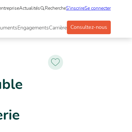
entreprise
Actualités
Recherche
S'inscrire
Se connecter
Consultez-nous
uments
Engagements
Carrière
r huisserie bois
Ajoutez
aux
favoris
uble
c
rie