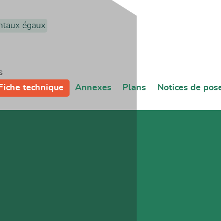
ntaux égaux
s
Fiche technique
Annexes
Plans
Notices de pos