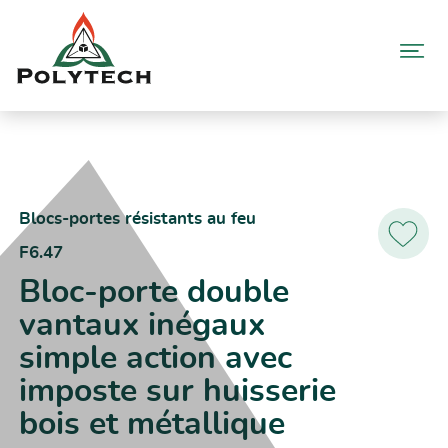
Aller
au
contenu
Accueil
Catalogue produits
F6.47 – Bloc-porte double vantaux inégaux simple action avec
imposte sur huisserie bois et métallique
Blocs-portes résistants au feu
F6.47
Ajoutez
aux
Bloc-porte double
favoris
vantaux inégaux
simple action avec
imposte sur huisserie
bois et métallique