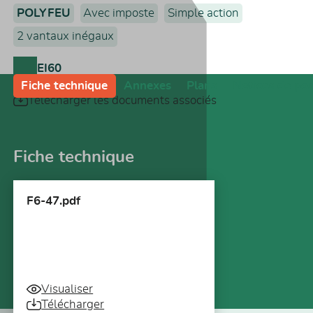
POLYFEU
Avec imposte
Simple action
2 vantaux inégaux
EI60
Fiche technique
Annexes
Plans
Notices de po
Télécharger les documents associés
Fiche technique
F6-47.pdf
Visualiser
Télécharger