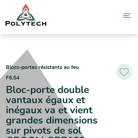
Aller
au
contenu
Accueil
Catalogue produits
F6.54 – Bloc-porte double vantaux égaux et inégaux va et vient
grandes dimensions sur pivots de sol GROOM GRP100
Blocs-portes résistants au feu
F6.54
Ajoutez
aux
Bloc-porte double
favoris
vantaux égaux et
inégaux va et vient
grandes dimensions
sur pivots de sol