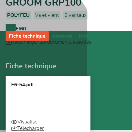
GROOM GRP100
POLYFEU
Va et vient
2 vantaux
EI60
Fiche technique
Annexes
Notices de pose
Télécharger les documents associés
Fiche technique
F6-54.pdf
Visualiser
Télécharger