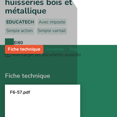
huisseries bois et
métallique
EDUCATECH
Avec imposte
Simple action
Simple vantail
EI60
Fiche technique
Annexes
Plans
Notices de po
Télécharger les documents associés
Fiche technique
F6-57.pdf