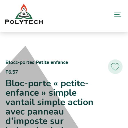
Aller
au
contenu
Accueil
Catalogue produits
F6.57 – Bloc-porte « petite-enfance » simple vantail simple action
avec panneau d’imposte sur huisseries bois et métallique
Blocs-portes Petite enfance
F6.57
Ajoutez
aux
Bloc-porte « petite-
favoris
enfance » simple
vantail simple action
avec panneau
d’imposte sur