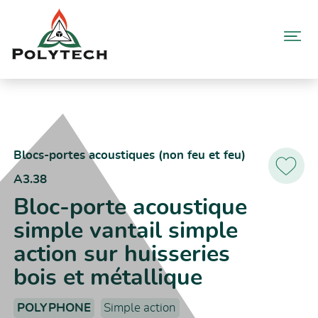
Aller
au
contenu
Accueil
Catalogue produits
A3.38 – Bloc-porte acoustique simple vantail simple action sur
huisseries bois et métallique
Blocs-portes acoustiques (non feu et feu)
A3.38
Ajoutez
aux
Bloc-porte acoustique
favoris
simple vantail simple
action sur huisseries
bois et métallique
POLYPHONE
Simple action