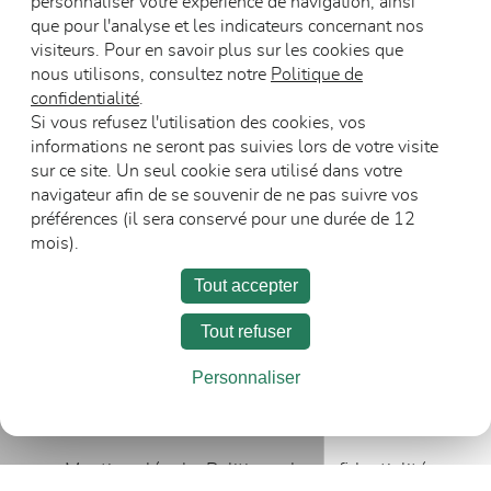
personnaliser votre expérience de navigation, ainsi
que pour l'analyse et les indicateurs concernant nos
visiteurs. Pour en savoir plus sur les cookies que
nous utilisons, consultez notre
Politique de
Blocs-portes vitr
confidentialité
.
Blocs-portes vitrés
en bois résistant
Si vous refusez l'utilisation des cookies, vos
en bois acoustiques
feu
informations ne seront pas suivies lors de votre visite
sur ce site. Un seul cookie sera utilisé dans votre
navigateur afin de se souvenir de ne pas suivre vos
préférences (il sera conservé pour une durée de 12
mois).
Tout accepter
Tout refuser
L’entreprise
Carrière
Espace Presse
Personnaliser
Recevoir les communications
Mentions légales
Politique de confidentialité