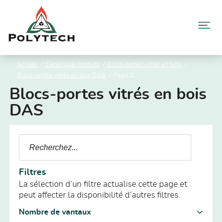
Aller
au
contenu
Accueil
Catalogue produits
Blocs-portes vitrés en bois
Blocs-portes vitrés en bois DAS
Page 2
Blocs-portes vitrés en bois
DAS
Filtres
La sélection d’un filtre actualise cette page et
peut affecter la disponibilité d’autres filtres.
Nombre de vantaux