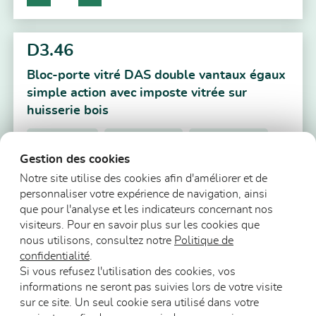
D3.46
Bloc-porte vitré DAS double vantaux égaux
simple action avec imposte vitrée sur
huisserie bois
VISIOTECH
Avec imposte
Simple action
Gestion des cookies
2 vantaux égaux
Notre site utilise des cookies afin d'améliorer et de
E30
DAS
personnaliser votre expérience de navigation, ainsi
que pour l'analyse et les indicateurs concernant nos
visiteurs. Pour en savoir plus sur les cookies que
nous utilisons, consultez notre
Politique de
Précédent
1
2
3
4
Suivant
confidentialité
.
Si vous refusez l'utilisation des cookies, vos
informations ne seront pas suivies lors de votre visite
sur ce site. Un seul cookie sera utilisé dans votre