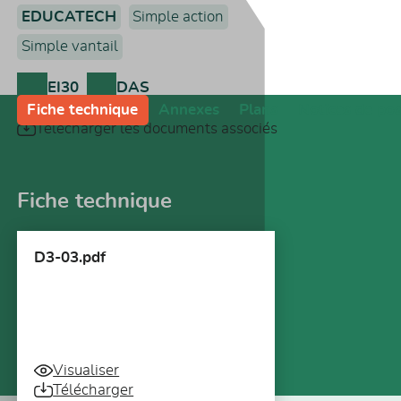
EDUCATECH
Simple action
Simple vantail
EI30
DAS
Fiche technique
Annexes
Plans
Notices de po
Télécharger les documents associés
Fiche technique
D3-03.pdf
Visualiser
Télécharger