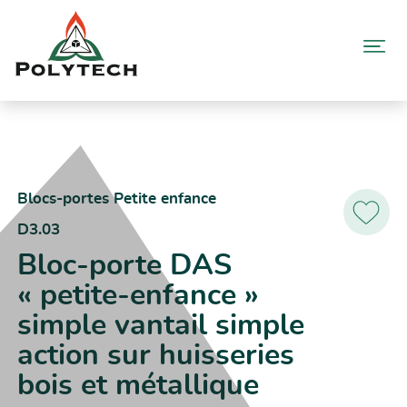
Aller
au
contenu
Accueil
Catalogue produits
D3.03 – Bloc-porte DAS « petite-enfance » simple vantail simple
action sur huisseries bois et métallique
Blocs-portes Petite enfance
D3.03
Ajoutez
aux
Bloc-porte DAS
favoris
« petite-enfance »
simple vantail simple
action sur huisseries
bois et métallique