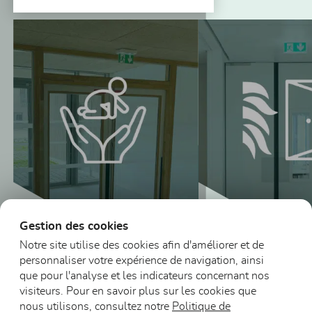
Vous pourriez aussi être intéressé
Gestion des cookies
Notre site utilise des cookies afin d'améliorer et de
personnaliser votre expérience de navigation, ainsi
Blocs-portes vitrés
que pour l'analyse et les indicateurs concernant nos
en bois Petite
visiteurs. Pour en savoir plus sur les cookies que
enfance
Blocs-portes DA
nous utilisons, consultez notre
Politique de