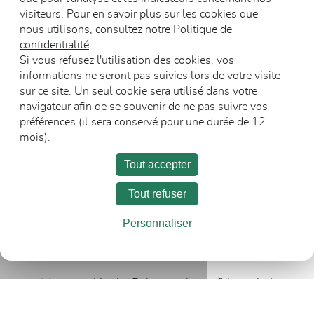
visiteurs. Pour en savoir plus sur les cookies que
nous utilisons, consultez notre
Politique de
confidentialité
.
Blocs-portes vitrés
Blocs-portes
Si vous refusez l'utilisation des cookies, vos
en bois DAS
résistants au feu
informations ne seront pas suivies lors de votre visite
sur ce site. Un seul cookie sera utilisé dans votre
navigateur afin de se souvenir de ne pas suivre vos
préférences (il sera conservé pour une durée de 12
mois).
Tout accepter
Tout refuser
L’entreprise
Carrière
Espace Presse
Personnaliser
Recevoir les communications
Mentions légales
Politique de confidentialité
©Polytech 2025. Tous droits réservés.