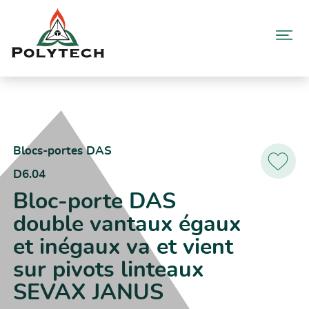
Aller
au
contenu
Accueil
Catalogue produits
D6.04 – Bloc-porte DAS double vantaux égaux et inégaux va et
vient sur pivots linteaux SEVAX JANUS
Blocs-portes DAS
D6.04
Ajoutez
aux
Bloc-porte DAS
favoris
double vantaux égaux
et inégaux va et vient
sur pivots linteaux
SEVAX JANUS