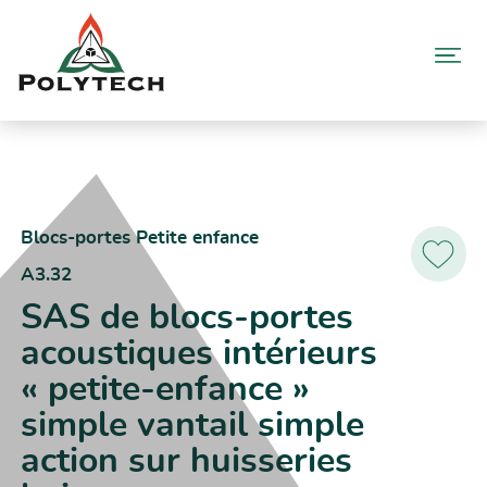
Aller
au
contenu
Accueil
Catalogue produits
A3.32 – SAS de blocs-portes acoustiques intérieurs « petite-
enfance » simple vantail simple action sur huisseries bois
Blocs-portes Petite enfance
A3.32
Ajoutez
aux
SAS de blocs-portes
favoris
acoustiques intérieurs
« petite-enfance »
simple vantail simple
action sur huisseries