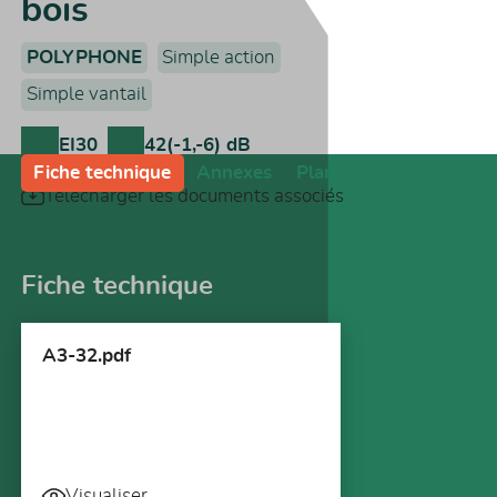
bois
POLYPHONE
Simple action
Simple vantail
EI30
42(-1,-6) dB
Fiche technique
Annexes
Plans
Notices de po
Télécharger les documents associés
Fiche technique
A3-32.pdf
Visualiser