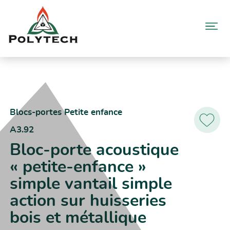
Aller
au
contenu
Accueil
Catalogue produits
A3.92 – Bloc-porte acoustique « petite-enfance » simple vantail
simple action sur huisseries bois et métallique
Blocs-portes Petite enfance
A3.92
Ajoutez
aux
Bloc-porte acoustique
favoris
« petite-enfance »
simple vantail simple
action sur huisseries
bois et métallique