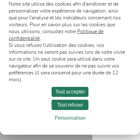
Notre site utilise des cookies afin d'améliorer et de
personnaliser votre expérience de navigation, ainsi
que pour l'analyse et les indicateurs concernant nos
visiteurs. Pour en savoir plus sur les cookies que
nous utilisons, consultez notre
Politique de
Blocs-portes vitrés
confidentialité
.
en bois Petite
Si vous refusez l'utilisation des cookies, vos
enfance
Blocs-portes DA
informations ne seront pas suivies lors de votre visite
sur ce site. Un seul cookie sera utilisé dans votre
navigateur afin de se souvenir de ne pas suivre vos
préférences (il sera conservé pour une durée de 12
mois).
Tout accepter
Tout refuser
L’entreprise
Carrière
Espace Presse
Personnaliser
Recevoir les communications