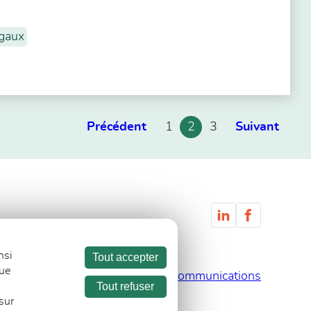
gaux
Précédent
1
2
3
Suivant
nsi
Tout accepter
que
Recevoir les communications
Tout refuser
sur