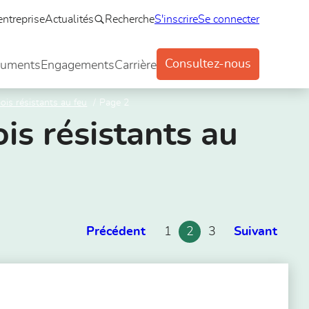
entreprise
Actualités
Recherche
S'inscrire
Se connecter
Consultez-nous
uments
Engagements
Carrière
ois résistants au feu
Page 2
is résistants au
Précédent
1
2
3
Suivant