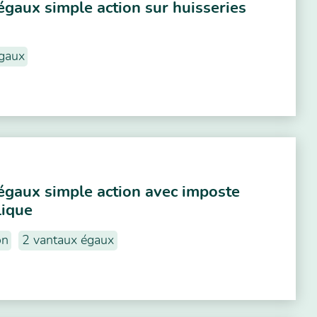
égaux simple action sur huisseries
gaux
égaux simple action avec imposte
lique
on
2 vantaux égaux