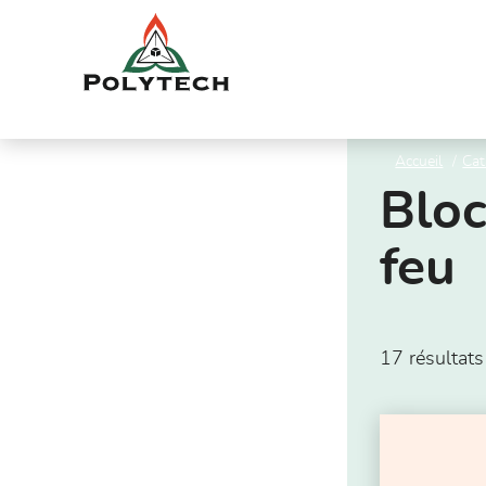
Aller
au
contenu
Accueil
Cat
Bloc
feu
17 résultats