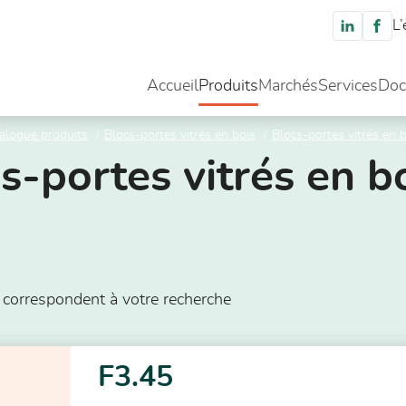
L’
Accueil
Produits
Marchés
Services
Doc
alogue produits
Blocs-portes vitrés en bois
Blocs-portes vitrés en b
s-portes vitrés en bo
 correspondent à votre recherche
F3.45