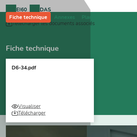
EI60
DAS
Fiche technique
Annexes
Plans
Notices de po
Télécharger les documents associés
Fiche technique
D6-34.pdf
Visualiser
Télécharger
Vous pourriez aussi être intéressé